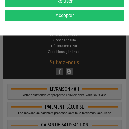
Refuser
Paiement sécurisé
Promotions
Nos prestations
Partenaires
Accepter
Support PrestaShop
A propos
Qui sommes-nous ?
Confidentialité
Déclaration CNIL
Conditions générales
Suivez-nous
LIVRAISON 48H
Votre commande est preparée et livrée chez vous sous 48h
PAIEMENT SÉCURISÉ
Les moyens de paiement proposés sont tous totalement sécurisés
GARANTIE SATISFACTION