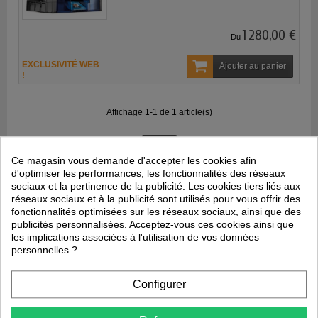
1 280,00 €
Du
EXCLUSIVITÉ WEB
Ajouter au panier
!
Affichage 1-1 de 1 article(s)
Ce magasin vous demande d'accepter les cookies afin
d'optimiser les performances, les fonctionnalités des réseaux
sociaux et la pertinence de la publicité. Les cookies tiers liés aux
réseaux sociaux et à la publicité sont utilisés pour vous offrir des
fonctionnalités optimisées sur les réseaux sociaux, ainsi que des
publicités personnalisées. Acceptez-vous ces cookies ainsi que
CRESCENDO
les implications associées à l'utilisation de vos données
personnelles ?
25, Bd de Jardy
92430 Marnes-la-Coquette
+33 1 47 41 29 18
Configurer
commercial@sas-crescendo.com
Informations
Nos produits