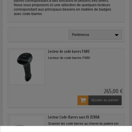
barres correspondant à des fonctions et besoins très divers.
Nous vous proposons ici une sélection de quelques lecteurs
correspondant aux principaux besoins en matière de badges
avec code-barres
Pertinence
Lecteur de code barres F680
Lecteur de code barres F680
265,00 €
Ajouter au panier
Lecteur Code-Barres sans fil ZEBRA
Scanner les code barres au chevet du patient est
crucial dans la prévention des erreurs mortelles
dans la collecte...