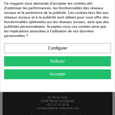
Ce magasin vous demande d'accepter les cookies afin
d'optimiser les performances, les fonctionnalités des réseaux
sociaux et la pertinence de la publicité. Les cookies tiers liés aux
réseaux sociaux et à la publicité sont utilisés pour vous offrir des
464,00 €
fonctionnalités optimisées sur les réseaux sociaux, ainsi que des
publicités personnalisées. Acceptez-vous ces cookies ainsi que
Ajouter au panier
les implications associées à l'utilisation de vos données
personnelles ?
Affichage 1-2 de 2 article(s)
Configurer
Refuser
Accepter
CRESCENDO
25, Bd de Jardy
92430 Marnes-la-Coquette
+33 1 47 41 29 18
commercial@sas-crescendo.com