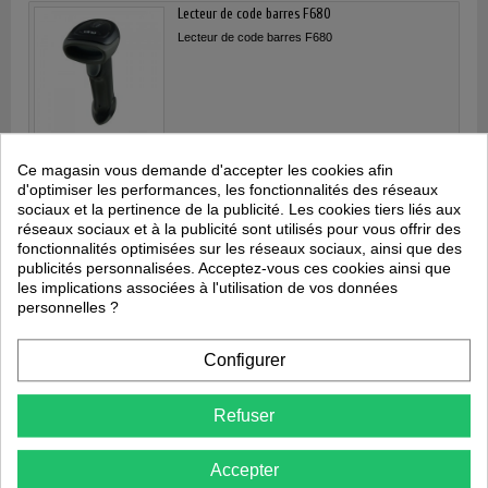
Lecteur de code barres F680
Lecteur de code barres F680
265,00 €
Ce magasin vous demande d'accepter les cookies afin
d'optimiser les performances, les fonctionnalités des réseaux
Ajouter au panier
sociaux et la pertinence de la publicité. Les cookies tiers liés aux
réseaux sociaux et à la publicité sont utilisés pour vous offrir des
fonctionnalités optimisées sur les réseaux sociaux, ainsi que des
LECTEUR/ENCODEUR 3 PISTES MAG
publicités personnalisées. Acceptez-vous ces cookies ainsi que
Lecteur encodeur de cartes à pistes magnétiques
les implications associées à l'utilisation de vos données
ISO 7811. Encodage et lecture HiCo et LoCo par
personnelles ?
glissement....
Configurer
480,00 €
Refuser
Ajouter au panier
Accepter