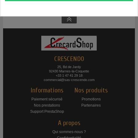
Affichage 1-3 de 3 article(s)
CRESCENDO
25, Bd de Jardy
92430 Marnes-la-Coquette
+33 1 47 41 29 18
commercial@sas-crescendo.com
Informations
Nos produits
Paiement sécurisé
Promotions
Nos prestations
Partenaires
Support PrestaShop
A propos
Qui sommes-nous ?
Confidentialité