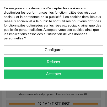
+33 1 47 41 29 18
commercial@sas-crescendo.com
Ce magasin vous demande d'accepter les cookies afin
Informations
Nos produits
d'optimiser les performances, les fonctionnalités des réseaux
sociaux et la pertinence de la publicité. Les cookies tiers liés aux
Paiement sécurisé
Promotions
réseaux sociaux et à la publicité sont utilisés pour vous offrir des
Nos prestations
Partenaires
fonctionnalités optimisées sur les réseaux sociaux, ainsi que des
Support PrestaShop
publicités personnalisées. Acceptez-vous ces cookies ainsi que
les implications associées à l'utilisation de vos données
A propos
personnelles ?
Qui sommes-nous ?
Confidentialité
Configurer
Déclaration CNIL
Conditions générales
Refuser
Suivez-nous
Accepter
LIVRAISON 48H
Votre commande est preparée et livrée chez vous sous 48h
PAIEMENT SÉCURISÉ