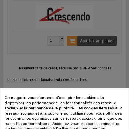
Ajouter au panier
Paiement carte de crédit, sécurisé par la BNP. Vos données
personnelles ne sont jamais divulguées à des tiers.
Expédition en 48h (produits en stock), livraison en 48h (France
Ce magasin vous demande d'accepter les cookies afin
d'optimiser les performances, les fonctionnalités des réseaux
Métropolitaine)
sociaux et la pertinence de la publicité. Les cookies tiers liés aux
réseaux sociaux et à la publicité sont utilisés pour vous offrir des
Politique retours : consommables, accessoires et imprimantes ni
fonctionnalités optimisées sur les réseaux sociaux, ainsi que des
publicités personnalisées. Acceptez-vous ces cookies ainsi que
repris ni échangés ; retours en SAV pour les imprimantes
les implications associées à l'utilisation de vos données