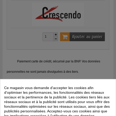
Ajouter au panier
Paiement carte de crédit, sécurisé par la BNP. Vos données
personnelles ne sont jamais divulguées à des tiers.
Expédition en 48h (produits en stock), livraison en 48h (France
Ce magasin vous demande d'accepter les cookies afin
d'optimiser les performances, les fonctionnalités des réseaux
Métropolitaine)
sociaux et la pertinence de la publicité. Les cookies tiers liés aux
réseaux sociaux et à la publicité sont utilisés pour vous offrir des
Politique retours : consommables, accessoires et imprimantes ni
fonctionnalités optimisées sur les réseaux sociaux, ainsi que des
publicités personnalisées. Acceptez-vous ces cookies ainsi que
repris ni échangés ; retours en SAV pour les imprimantes
les implications associées à l'utilisation de vos données