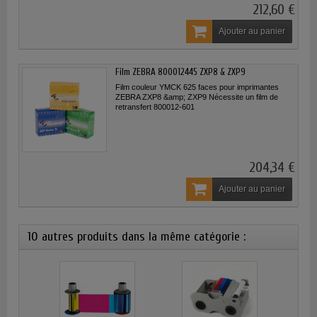
212,60 €
Ajouter au panier
Film ZEBRA 800012445 ZXP8 & ZXP9
Film couleur YMCK 625 faces pour imprimantes
ZEBRA ZXP8 &amp; ZXP9 Nécessite un film de
retransfert 800012-601
204,34 €
Ajouter au panier
10 autres produits dans la même catégorie :