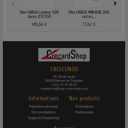
‹
›
Film FARGO couleur 500
Film FARGO YMCKOK 200
Film
faces DTC550
cartes...
f
145,66 €
77,62 €
CRESCENDO
25, Bd de Jardy
92430 Marnes-la-Coquette
+33 1 47 41 29 18
commercial@sas-crescendo.com
Informations
Nos produits
Paiement sécurisé
Promotions
Nos prestations
Partenaires
Support PrestaShop