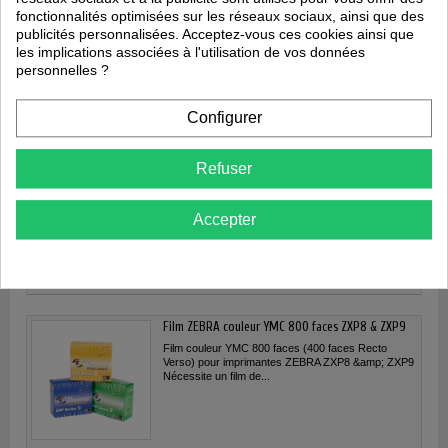
164,44 €
fonctionnalités optimisées sur les réseaux sociaux, ainsi que des
publicités personnalisées. Acceptez-vous ces cookies ainsi que
Ajouter au panier
les implications associées à l'utilisation de vos données
personnelles ?
Film ZEBRA 800012601 ZXP8 & ZXP9
Configurer
Film de retransfert 1250 faces pour imprimantes
ZEBRA ZXP8 &amp; ZXP9
Refuser
Accepter
106,76 €
Ajouter au panier
Film ZEBRA couleur YMC 800 faces ZXP8 & ZXP9
Film couleur YMC 800 faces (400 faces Recto
Verso) pour imprimantes ZEBRA ZXP8 &amp; ZXP9
Nécessite un film de...